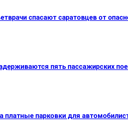
ветврачи спасают саратовцев от опас
задерживаются пять пассажирских по
 на платные парковки для автомобилис