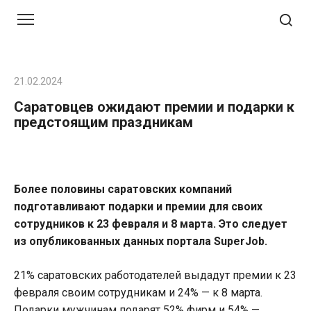
Перейти
к
контенту
21.02.2024
Саратовцев ожидают премии и подарки к
предстоящим праздникам
Более половины саратовских компаний
подготавливают подарки и премии для своих
сотрудников к 23 февраля и 8 марта. Это следует
из опубликованных данных портала SuperJob.
21% саратовских работодателей выдадут премии к 23
февраля своим сотрудникам и 24% — к 8 марта.
Подарки мужчинам подарят 52% фирм и 54% —