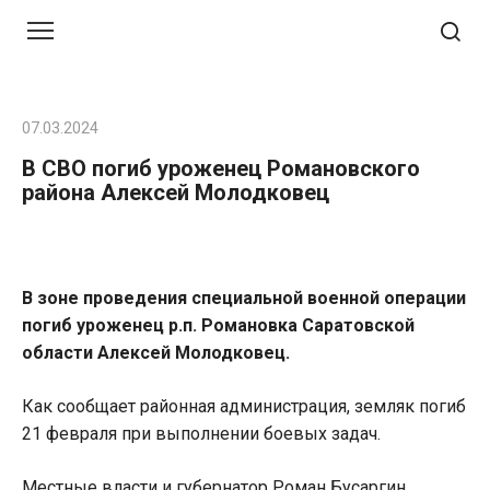
Перейти
к
контенту
07.03.2024
В СВО погиб уроженец Романовского
района Алексей Молодковец
В зоне проведения специальной военной операции
погиб уроженец р.п. Романовка Саратовской
области Алексей Молодковец.
Как сообщает районная администрация, земляк погиб
21 февраля при выполнении боевых задач.
Местные власти и губернатор Роман Бусаргин