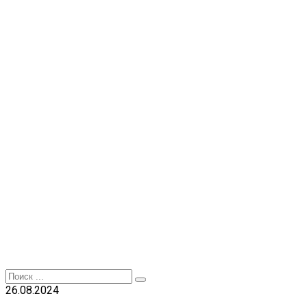
Перейти
к
контенту
Search
for:
26.08.2024