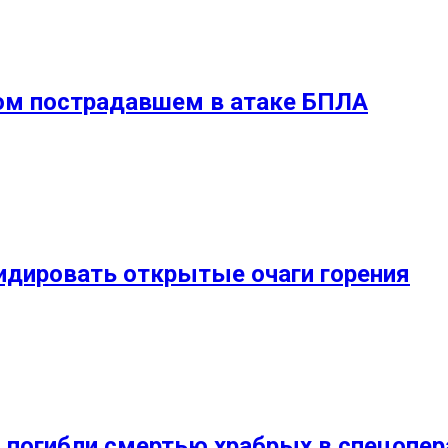
ном пострадавшем в атаке БПЛА
видировать открытые очаги горения
 погибли смертью храбрых в спецопер