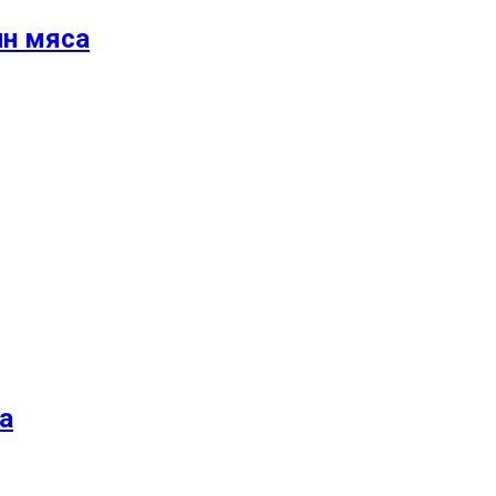
нн мяса
а