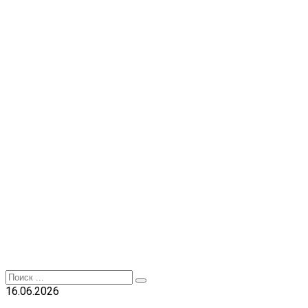
Перейти
к
контенту
Search
for:
16.06.2026