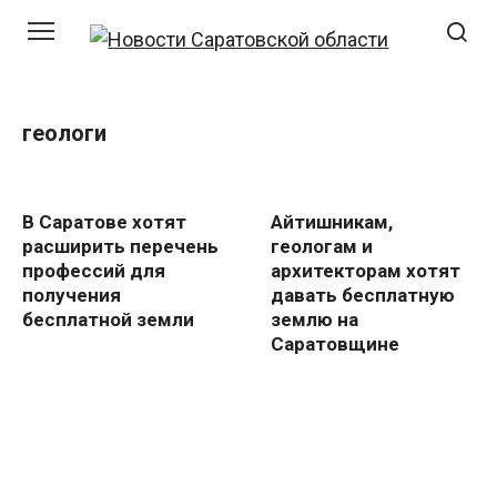
Перейти
к
контенту
геологи
В Саратове хотят
Айтишникам,
расширить перечень
геологам и
профессий для
архитекторам хотят
получения
давать бесплатную
бесплатной земли
землю на
Саратовщине