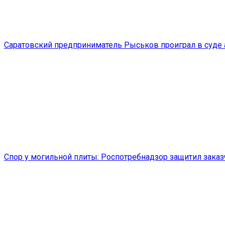
Саратовский предприниматель Рыськов проиграл в суде 
Спор у могильной плиты: Роспотребнадзор защитил заказ