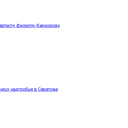
артисту Филиппу Киркорову
чицу надгробья в Саратове