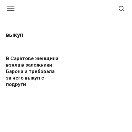
Перейти
к
контенту
выкуп
В Саратове женщина
взяла в заложники
Барона и требовала
за него выкуп с
подруги