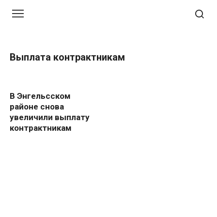
Перейти
к
контенту
Выплата контрактникам
В Энгельсском
районе снова
увеличили выплату
контрактникам