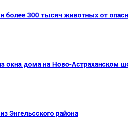
ли более 300 тысяч животных от опас
из окна дома на Ново-Астраханском ш
из Энгельсского района