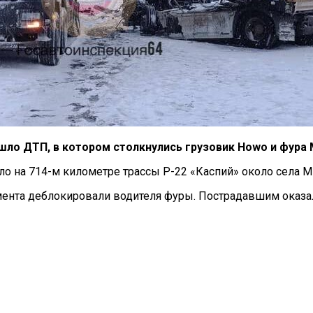
шло ДТП, в котором столкнулись грузовик Howo и фура 
о на 714-м километре трассы Р-22 «Каспий» около села М
мента деблокировали водителя фуры. Пострадавшим оказа