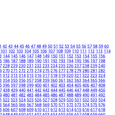
1
42
43
44
45
46
47
48
49
50
51
52
53
54
55
56
57
58
59
60
101
102
103
104
105
106
107
108
109
110
111
112
113
114
3
144
145
146
147
148
149
150
151
152
153
154
155
156
5
186
187
188
189
190
191
192
193
194
195
196
197
198
7
228
229
230
231
232
233
234
235
236
237
238
239
240
9
270
271
272
273
274
275
276
277
278
279
280
281
282
1
312
313
314
315
316
317
318
319
320
321
322
323
324
3
354
355
356
357
358
359
360
361
362
363
364
365
366
5
396
397
398
399
400
401
402
403
404
405
406
407
408
7
438
439
440
441
442
443
444
445
446
447
448
449
450
9
480
481
482
483
484
485
486
487
488
489
490
491
492
1
522
523
524
525
526
527
528
529
530
531
532
533
534
3
564
565
566
567
568
569
570
571
572
573
574
575
576
5
606
607
608
609
610
611
612
613
614
615
616
617
618
7
648
649
650
651
652
653
654
655
656
657
658
659
660