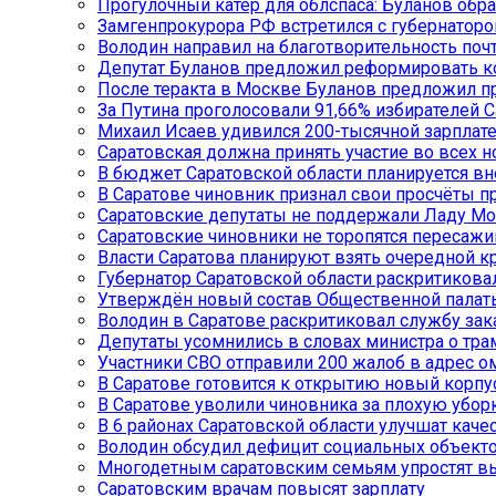
Прогулочный катер для облспаса: Буланов обра
Замгенпрокурора РФ встретился с губернатор
Володин направил на благотворительность поч
Депутат Буланов предложил реформировать к
После теракта в Москве Буланов предложил п
За Путина проголосовали 91,66% избирателей 
Михаил Исаев удивился 200-тысячной зарплат
Саратовская должна принять участие во всех 
В бюджет Саратовской области планируется вн
В Саратове чиновник признал свои просчёты п
Саратовские депутаты не поддержали Ладу М
Саратовские чиновники не торопятся пересажи
Власти Саратова планируют взять очередной к
Губернатор Саратовской области раскритикова
Утверждён новый состав Общественной палаты
Володин в Саратове раскритиковал службу зак
Депутаты усомнились в словах министра о тр
Участники СВО отправили 200 жалоб в адрес о
В Саратове готовится к открытию новый корп
В Саратове уволили чиновника за плохую уборк
В 6 районах Саратовской области улучшат кач
Володин обсудил дефицит социальных объекто
Многодетным саратовским семьям упростят в
Саратовским врачам повысят зарплату