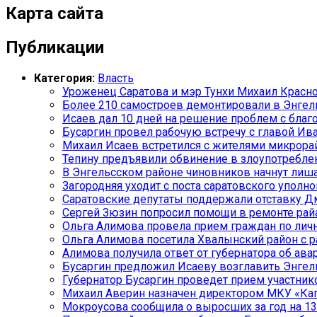
Карта сайта
Публикации
Категория:
Власть
Уроженец Саратова и мэр Тунхи Михаил Красн
Более 210 самостроев демонтировали в Энгель
Исаев дал 10 дней на решение проблем с благ
Бусаргин провел рабочую встречу с главой Ив
Михаил Исаев встретился с жителями микрорай
Тепину предъявили обвинение в злоупотребл
В Энгельсском районе чиновников начнут лиша
Загородняя уходит с поста саратовского уполн
Саратовские депутаты поддержали отставку Д
Сергей Зюзин попросил помощи в ремонте рай
Ольга Алимова провела прием граждан по ли
Ольга Алимова посетила Хвалынский район с 
Алимова получила ответ от губернатора об ава
Бусаргин предложил Исаеву возглавить Энгел
Губернатор Бусаргин проведет прием участник
Михаил Аверин назначен директором МКУ «Кап
Мокроусова сообщила о выросших за год на 13