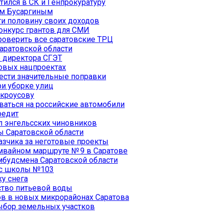
тился в СК и Генпрокуратуру
ом Бусаргиным
ти половину своих доходов
онкурс грантов для СМИ
роверить все саратовские ТРЦ
Саратовской области
е директора СГЭТ
новых нацпроектах
ести значительные поправки
ри уборке улиц
окроусову
ваться на российские автомобили
редит
л энгельсских чиновников
 Саратовской области
азчика за неготовые проекты
амвайном маршруте № 9 в Саратове
мбудсмена Саратовской области
ус школы №103
у снега
ество питьевой воды
в в новых микрорайонах Саратова
ыбор земельных участков