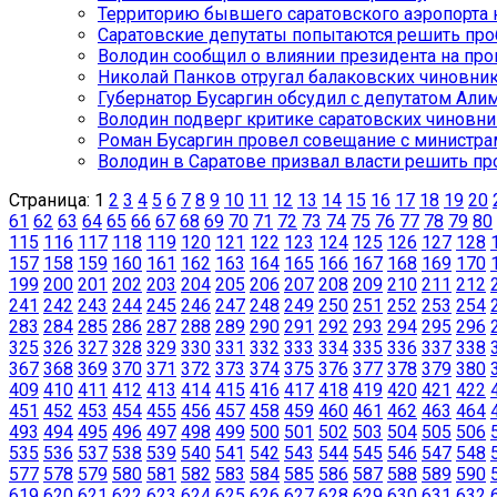
Территорию бывшего саратовского аэропорта н
Саратовские депутаты попытаются решить п
Володин сообщил о влиянии президента на про
Николай Панков отругал балаковских чиновни
Губернатор Бусаргин обсудил с депутатом Ал
Володин подверг критике саратовских чиновн
Роман Бусаргин провел совещание с министра
Володин в Саратове призвал власти решить пр
Страница: 1
2
3
4
5
6
7
8
9
10
11
12
13
14
15
16
17
18
19
20
61
62
63
64
65
66
67
68
69
70
71
72
73
74
75
76
77
78
79
80
115
116
117
118
119
120
121
122
123
124
125
126
127
128
157
158
159
160
161
162
163
164
165
166
167
168
169
170
199
200
201
202
203
204
205
206
207
208
209
210
211
212
241
242
243
244
245
246
247
248
249
250
251
252
253
254
283
284
285
286
287
288
289
290
291
292
293
294
295
296
325
326
327
328
329
330
331
332
333
334
335
336
337
338
367
368
369
370
371
372
373
374
375
376
377
378
379
380
409
410
411
412
413
414
415
416
417
418
419
420
421
422
451
452
453
454
455
456
457
458
459
460
461
462
463
464
493
494
495
496
497
498
499
500
501
502
503
504
505
506
535
536
537
538
539
540
541
542
543
544
545
546
547
548
577
578
579
580
581
582
583
584
585
586
587
588
589
590
619
620
621
622
623
624
625
626
627
628
629
630
631
632