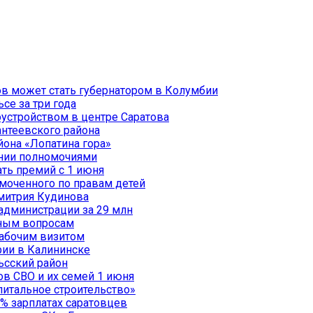
ов может стать губернатором в Колумбии
се за три года
оустройством в центре Саратова
антеевского района
она «Лопатина гора»
ении полномочиями
ть премий с 1 июня
омоченного по правам детей
митрия Кудинова
администрации за 29 млн
чным вопросам
рабочим визитом
рии в Калининске
ьсский район
ов СВО и их семей 1 июня
итальное строительство»
% зарплатах саратовцев