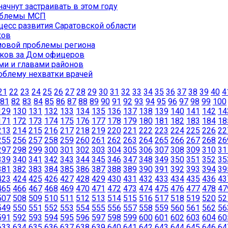
ачнут застраивать в этом году
роблемы МСП
цесс развития Саратовской области
ков
имовой проблемы региона
иков за Дом офицеров
ми и главами районов
облему нехватки врачей
21
22
23
24
25
26
27
28
29
30
31
32
33
34
35
36
37
38
39
40
4
81
82
83
84
85
86
87
88
89
90
91
92
93
94
95
96
97
98
99
100
129
130
131
132
133
134
135
136
137
138
139
140
141
142
14
171
172
173
174
175
176
177
178
179
180
181
182
183
184
18
213
214
215
216
217
218
219
220
221
222
223
224
225
226
22
255
256
257
258
259
260
261
262
263
264
265
266
267
268
26
297
298
299
300
301
302
303
304
305
306
307
308
309
310
31
339
340
341
342
343
344
345
346
347
348
349
350
351
352
35
381
382
383
384
385
386
387
388
389
390
391
392
393
394
39
423
424
425
426
427
428
429
430
431
432
433
434
435
436
43
465
466
467
468
469
470
471
472
473
474
475
476
477
478
47
507
508
509
510
511
512
513
514
515
516
517
518
519
520
52
549
550
551
552
553
554
555
556
557
558
559
560
561
562
56
591
592
593
594
595
596
597
598
599
600
601
602
603
604
60
633
634
635
636
637
638
639
640
641
642
643
644
645
646
64