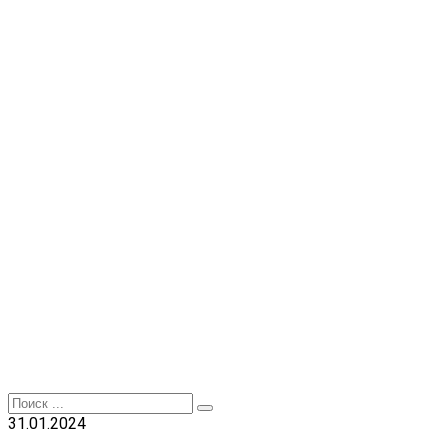
Перейти
к
контенту
Search
for:
31.01.2024