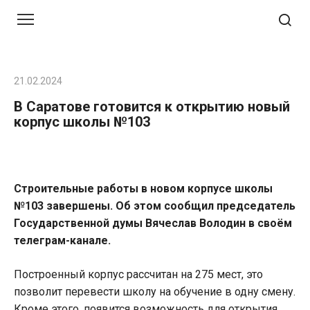
Перейти
к
контенту
21.02.2024
В Саратове готовится к открытию новый
корпус школы №103
Строительные работы в новом корпусе школы
№103 завершены. Об этом сообщил председатель
Государственной думы Вячеслав Володин в своём
телеграм-канале.
Построенный корпус рассчитан на 275 мест, это
позволит перевести школу на обучение в одну смену.
Кроме этого, появится возможность для открытия