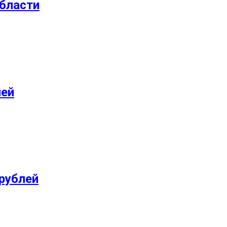
области
лей
 рублей