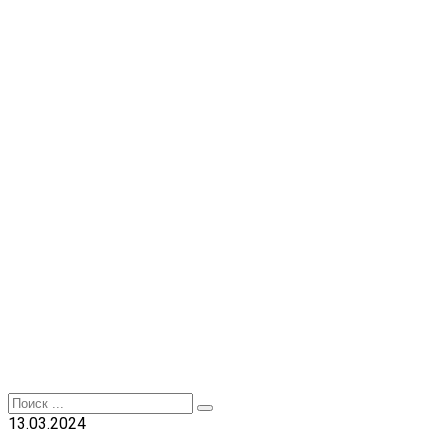
Перейти
к
контенту
Search
for:
13.03.2024