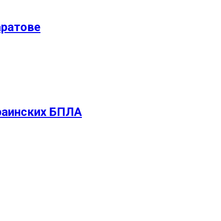
аратове
раинских БПЛА