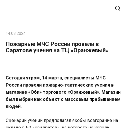
Перейти
к
контенту
14.03.2024
Пожарные МЧС России провели в
Саратове учения на ТЦ «Оранжевый»
Сегодня утром, 14 марта, специалисты МЧС
России провели пожарно-тактические учения в
магазине «Оби» торгового «Оранжевый». Магазин
был выбран как объект с массовым пребыванием
людей.
Сценарий учений предполагал якобы возгорание на
складе в 90 «квадратов», из которого не успели