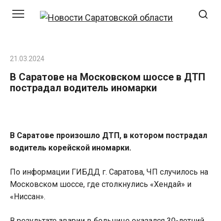
Перейти
к
контенту
21.03.2024
В Саратове на Московском шоссе в ДТП
пострадал водитель иномарки
В Саратове произошло ДТП, в котором пострадал
водитель корейской иномарки.
По информации ГИБДД г. Саратова, ЧП случилось на
Московском шоссе, где столкнулись «Хендай» и
«Ниссан».
В результате аварии в больнице оказался 30-летний