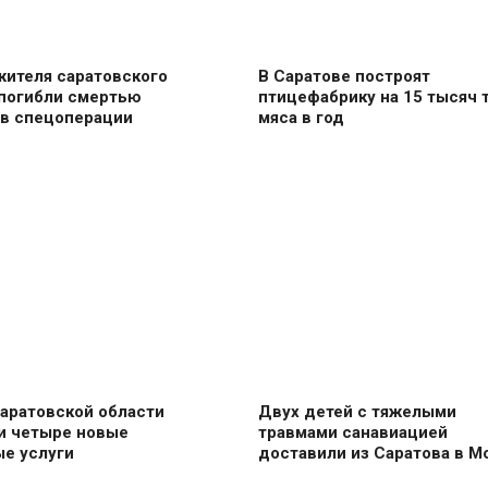
жителя саратовского
В Саратове построят
 погибли смертью
птицефабрику на 15 тысяч 
 в спецоперации
мяса в год
аратовской области
Двух детей с тяжелыми
и четыре новые
травмами санавиацией
ые услуги
доставили из Саратова в М