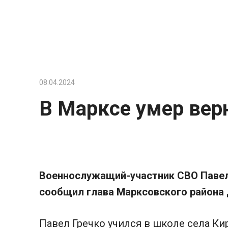
Перейти
к
контенту
08.04.2024
В Марксе умер вер
Военнослужащий-участник СВО Павел 
сообщил глава Марксовского района
Павел Гречко учился в школе села Ки