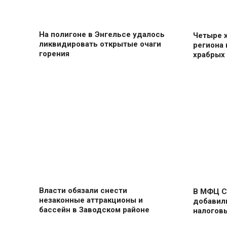
На полигоне в Энгельсе удалось
Четыре 
ликвидировать открытые очаги
региона
горения
храбрых
Власти обязали снести
В МФЦ С
незаконные аттракционы и
добавил
бассейн в Заводском районе
налогов