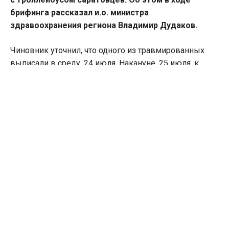
брифинга рассказал и.о. министра
здравоохранения региона Владимир Дудаков.
Чиновник уточнил, что одного из травмированных
выписали в среду, 24 июля. Накануне, 25 июля, к
выписке подготовили еще одного пострадавшего.
четыре пациента находятся в клинике в состоянии
средней тяжести.
В тяжелом состоянии остается 51-летняя женщина. Ей
отрезали ногу. Вместе с тем у пациентки наблюдается
положительная динамика. По словам Дудакова,
саратовчанке понадобилась помощь психолога.
Иван Серегин