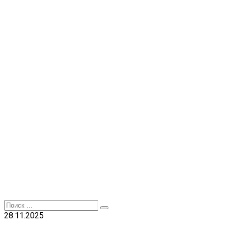
Перейти
к
контенту
Search
for:
28.11.2025