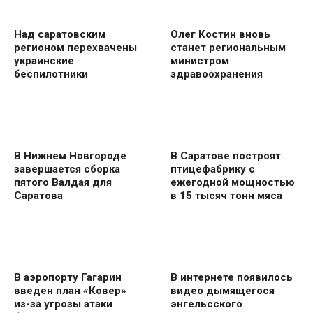
Над саратовским
Олег Костин вновь
регионом перехвачены
станет региональным
украинские
министром
беспилотники
здравоохранения
В Нижнем Новгороде
В Саратове построят
завершается сборка
птицефабрику с
пятого Валдая для
ежегодной мощностью
Саратова
в 15 тысяч тонн мяса
В аэропорту Гагарин
В интернете появилось
введен план «Ковер»
видео дымящегося
из-за угрозы атаки
энгельсского