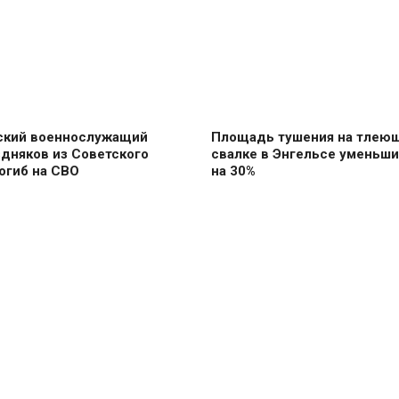
ский военнослужащий
Площадь тушения на тлею
дняков из Советского
свалке в Энгельсе уменьш
огиб на СВО
на 30%