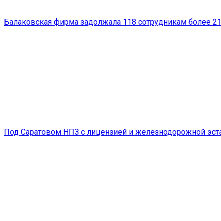
Балаковская фирма задолжала 118 сотрудникам более 21
Под Саратовом НПЗ с лицензией и железнодорожной эста