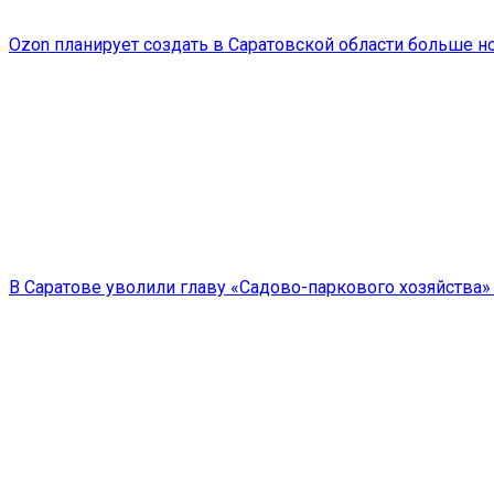
Ozon планирует создать в Саратовской области больше н
В Саратове уволили главу «Садово-паркового хозяйства