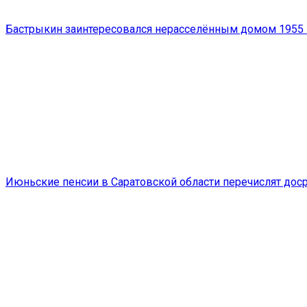
Бастрыкин заинтересовался нерасселённым домом 1955 
Июньские пенсии в Саратовской области перечислят доср