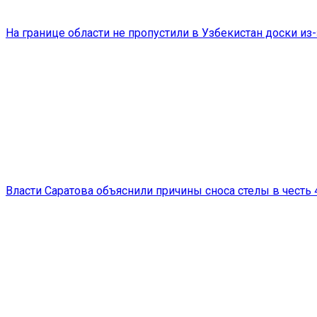
На границе области не пропустили в Узбекистан доски из
Власти Саратова объяснили причины сноса стелы в честь 