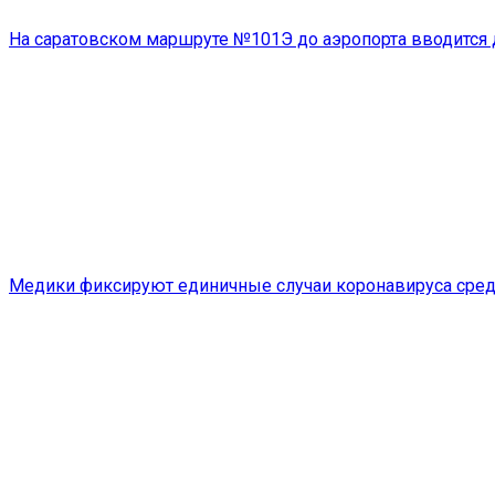
На саратовском маршруте №101Э до аэропорта вводится
Медики фиксируют единичные случаи коронавируса сред