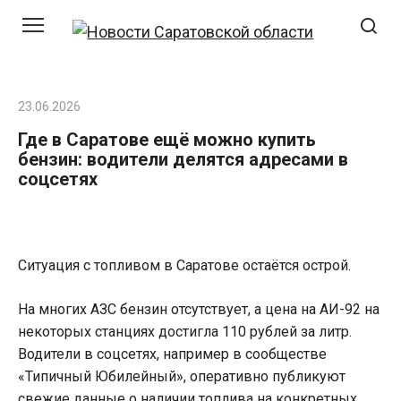
Перейти
к
контенту
23.06.2026
Где в Саратове ещё можно купить
бензин: водители делятся адресами в
соцсетях
Ситуация с топливом в Саратове остаётся острой.
На многих АЗС бензин отсутствует, а цена на АИ-92 на
некоторых станциях достигла 110 рублей за литр.
Водители в соцсетях, например в сообществе
«Типичный Юбилейный», оперативно публикуют
свежие данные о наличии топлива на конкретных