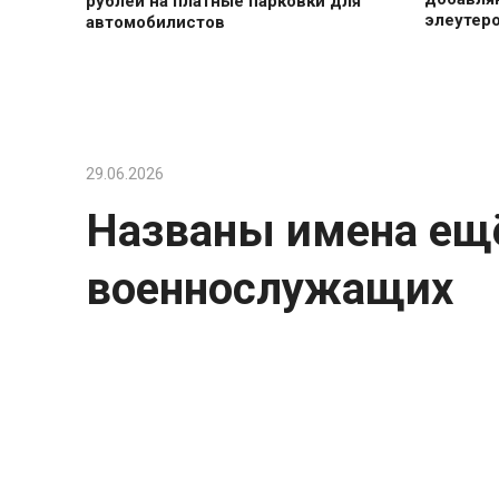
рублей на платные парковки для
элеутеро
автомобилистов
29.06.2026
Названы имена ещё
военнослужащих
Администрации районов сообщили о г