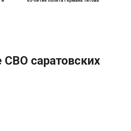
 и
65-летие полёта Германа Титова
е СВО саратовских
 военной операции.