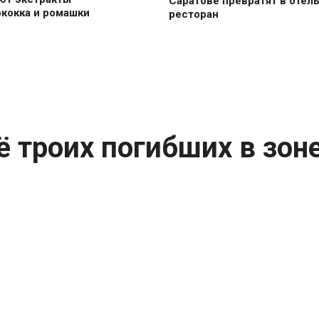
Саратове превратят в отель
кокка и ромашки
ресторан
 троих погибших в зон
ибели ещё трёх земляков в ходе специальной