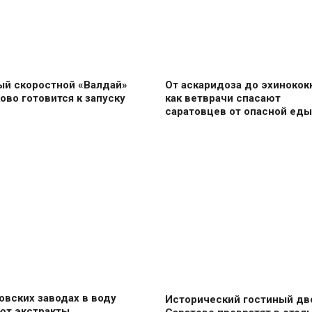
ый скоростной «Валдай»
От аскаридоза до эхинококк
ово готовится к запуску
как ветврачи спасают
саратовцев от опасной еды
овских заводах в воду
Исторический гостиный дв
ют экстракты