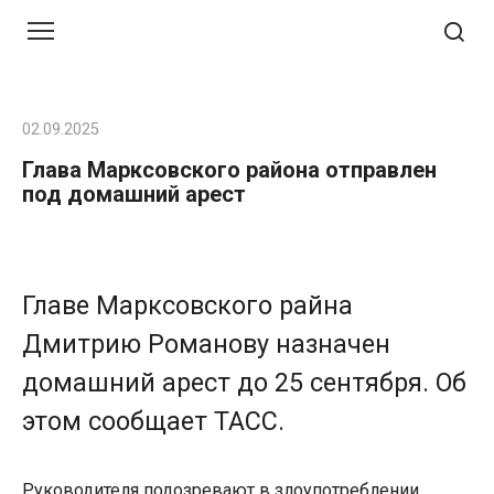
Перейти
к
контенту
02.09.2025
Глава Марксовского района отправлен
под домашний арест
Главе Марксовского райна
Дмитрию Романову назначен
домашний арест до 25 сентября. Об
этом сообщает ТАСС.
Руководителя подозревают в злоупотреблении