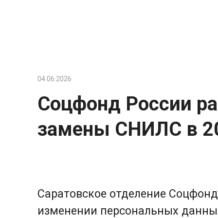
Перейти
к
контенту
04.06.2026
Соцфонд России ра
замены СНИЛС в 2
Саратовское отделение Соцфонд
изменении персональных данных