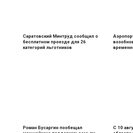
Саратовский Минтруд сообщил о
Аэропорт
бесплатном проезде для 26
возобнов
категорий льготников
временн
Роман Бусаргин пообещал
С 10 авг