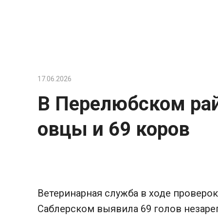
Перейти
к
контенту
17.06.2026
В Перелюбском рай
овцы и 69 коров
Ветеринарная служба в ходе проверок
Саблерском выявила 69 голов незарег