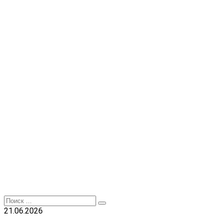
Перейти
к
контенту
Search
for:
21.06.2026