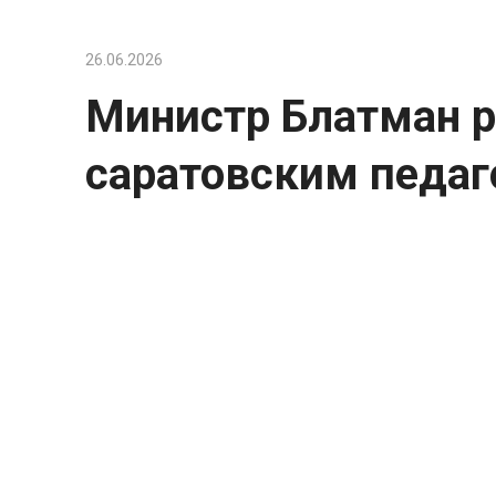
26.06.2026
Министр Блатман р
саратовским педаг
Министр образования Саратовск
предпринимаемых для поддержки
В беседе с телеканалом «Россия» пр
учителей, решивших связать свою ка