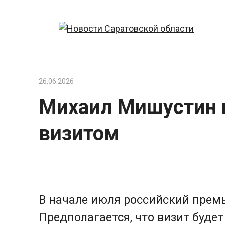
Перейти
к
контенту
26.06.2026
Михаил Мишустин 
визитом
В начале июля российский прем
Предполагается, что визит буд