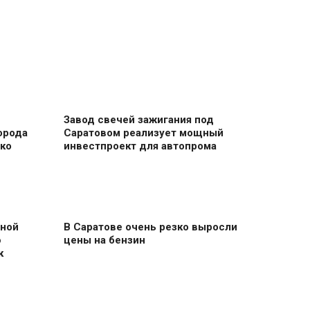
Завод свечей зажигания под
орода
Саратовом реализует мощный
ко
инвестпроект для автопрома
сной
В Саратове очень резко выросли
ю
цены на бензин
к