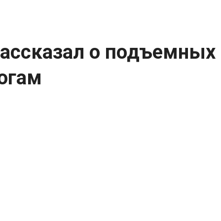
ассказал о подъемных 
огам
ой области Александр Блатман поделил
 педагогов в регионе.
едставитель власти упомянул о единовременн
рьеру с сельской местностью, а также о сти