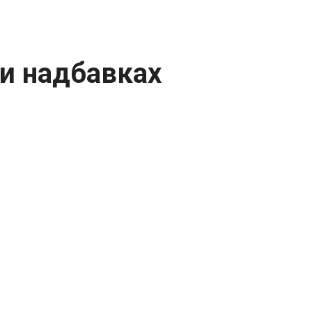
и надбавках
ся информацией о мерах,
ых выплатах, предназначенных для
мулирующих надбавках для молодых