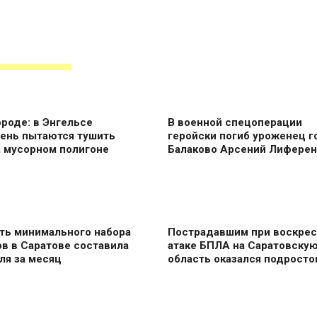
роде: в Энгельсе
В военной спецоперации
день пытаются тушить
геройски погиб уроженец г
а мусорном полигоне
Балаково Арсений Лиферен
ть минимального набора
Пострадавшим при воскре
в в Саратове составила
атаке БПЛА на Саратовску
ля за месяц
область оказался подросто