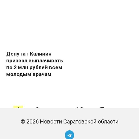
Депутат Калинин
призвал выплачивать
по 2 млн рублей всем
молодым врачам
Навигация
1
2
…
12
Далее
по
© 2026 Новости Саратовской области
записям