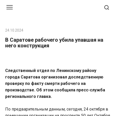
Перейти
к
контенту
24.10.2024
В Саратове рабочего убила упавшая на
него конструкция
Следственный отдел по Ленинскому району
города Саратова организовал доследственную
проверку по факту смерти рабочего на
производстве. Об этом сообщила пресс-служба
регионального главка.
По предварительным данным, сегодня, 24 октября в
помещении организации на проспекте 50 лет Октября