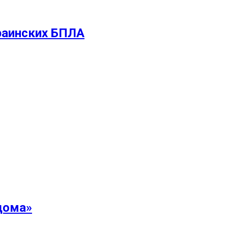
раинских БПЛА
дома»