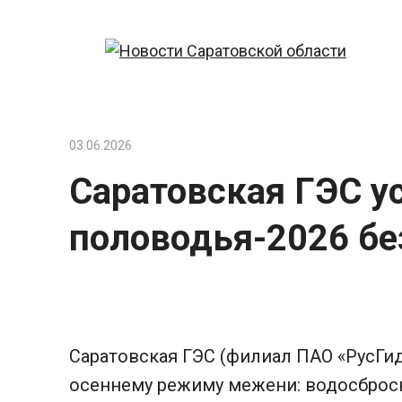
Перейти
к
контенту
03.06.2026
Саратовская ГЭС у
половодья-2026 бе
Саратовская ГЭС (филиал ПАО «РусГид
осеннему режиму межени: водосбросн