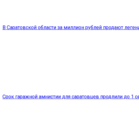
В Саратовской области за миллион рублей продают леген
Срок гаражной амнистии для саратовцев продлили до 1 с