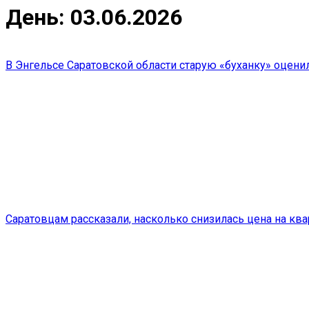
День:
03.06.2026
В Энгельсе Саратовской области старую «буханку» оцени
Саратовцам рассказали, насколько снизилась цена на кв