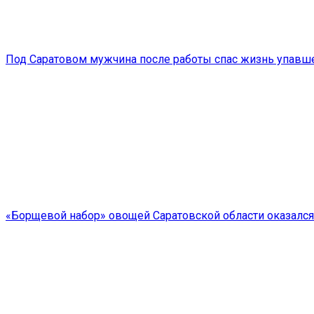
Под Саратовом мужчина после работы спас жизнь упавше
«Борщевой набор» овощей Саратовской области оказалс