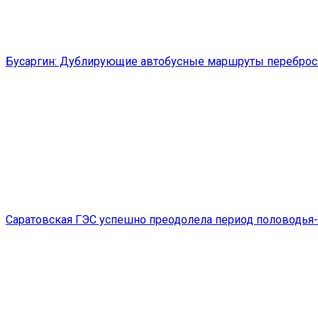
Бусаргин: Дублирующие автобусные маршруты переброс
Саратовская ГЭС успешно преодолела период половодья